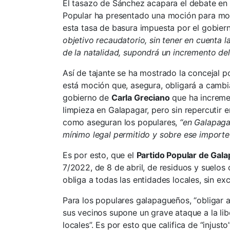
El tasazo de Sánchez acapara el debate en 
Popular ha presentado una moción para mos
esta tasa de basura impuesta por el gobier
objetivo recaudatorio, sin tener en cuenta 
de la natalidad, supondrá un incremento del 
Así de tajante se ha mostrado la concejal p
está moción que, asegura, obligará a cambi
gobierno de
Carla Greciano
que ha incremen
limpieza en Galapagar, pero sin repercutir en
como aseguran los populares,
“en Galapaga
mínimo legal permitido y sobre ese importe 
Es por esto, que el
Partido Popular de Gal
7/2022, de 8 de abril, de residuos y suelo
obliga a todas las entidades locales, sin e
Para los populares galapagueños, “obligar a
sus vecinos supone un grave ataque a la lib
locales”. Es por esto que califica de “inju