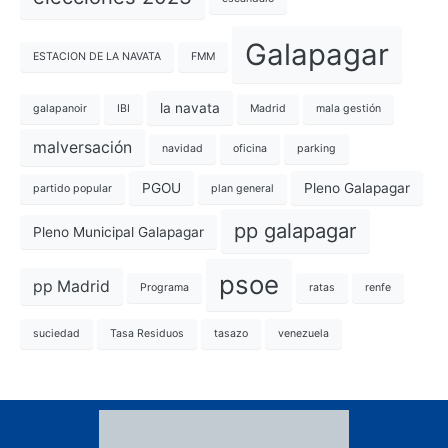
Galapagar
ESTACION DE LA NAVATA
FMM
la navata
galapanoir
IBI
Madrid
mala gestión
malversación
navidad
oficina
parking
PGOU
Pleno Galapagar
partido popular
plan general
pp galapagar
Pleno Municipal Galapagar
psoe
pp Madrid
Programa
ratas
renfe
suciedad
Tasa Residuos
tasazo
venezuela