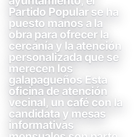
ayuntamiento, el
Partido Popular se ha
puesto manos a la
obra para ofrecer la
cercanía y la atención
personalizada que se
merecen los
galapagueños Esta
oficina de atención
vecinal, un café con la
candidata y mesas
informativas
mensuales son parte