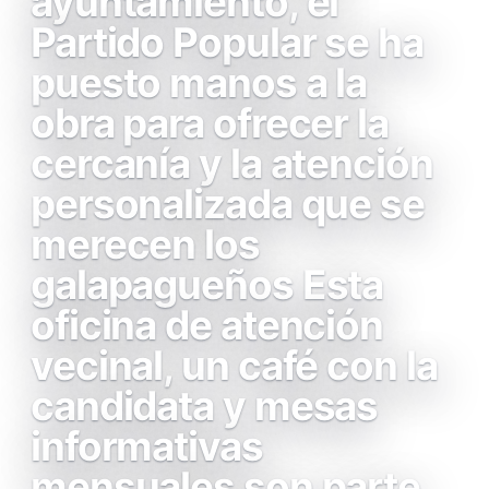
ayuntamiento, el
Partido Popular se ha
puesto manos a la
obra para ofrecer la
cercanía y la atención
personalizada que se
merecen los
galapagueños Esta
oficina de atención
vecinal, un café con la
candidata y mesas
informativas
mensuales son parte