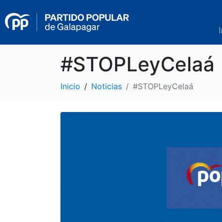
I
#STOPLeyCelaá
Inicio
Noticias
#STOPLeyCelaá