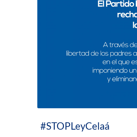
#STOPLeyCelaá