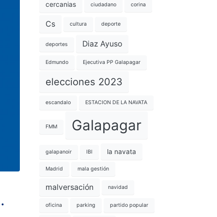
cercanias
ciudadano
corina
Cs
cultura
deporte
Diaz Ayuso
deportes
Edmundo
Ejecutiva PP Galapagar
elecciones 2023
escandalo
ESTACION DE LA NAVATA
Galapagar
FMM
la navata
galapanoir
IBI
Madrid
mala gestión
malversación
navidad
.
oficina
parking
partido popular