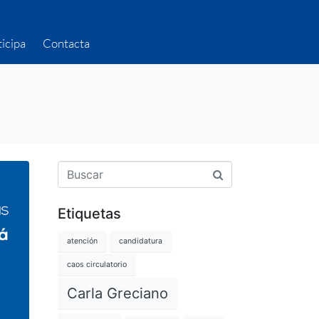
ticipa
Contacta
Etiquetas
atención
candidatura
caos circulatorio
Carla Greciano