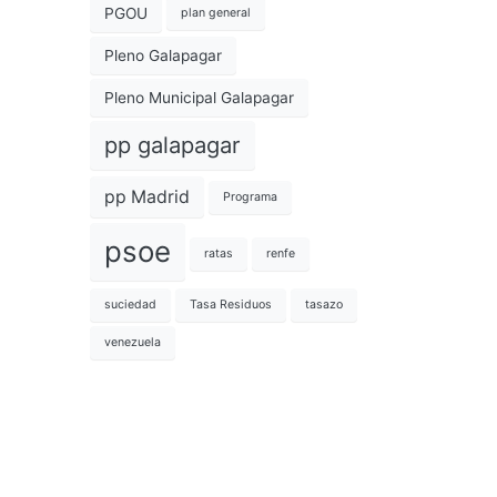
PGOU
plan general
Pleno Galapagar
Pleno Municipal Galapagar
pp galapagar
pp Madrid
Programa
psoe
ratas
renfe
suciedad
Tasa Residuos
tasazo
venezuela