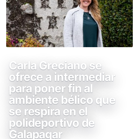
Carla Greciano se
ofrece a intermediar
para poner fin al
ambiente bélico que
se respira en el
polideportivo de
Galapagar